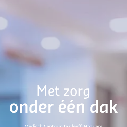
Met zorg
onder één dak
Medisch Centrum te Cleeff, Haarlem