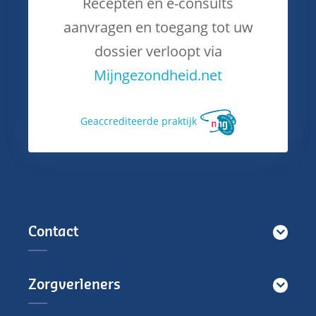
Recepten en e-consults
aanvragen en toegang tot uw
dossier verloopt via
Mijngezondheid.net
Ge­accrediteerde praktijk
Contact
Zorgverleners